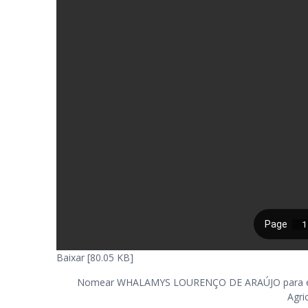
Baixar [80.05 KB]
Nomear WHALAMYS LOURENÇO DE ARAÚJO para exerc
Agri