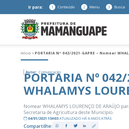
Ir para:
1
Conteúdo
2
Menu
3
Busca
Prefeitura
Início
PORTARIA Nº 042/2021-GAPRE – Nomear WHA
de
PORTARIA Nº 042
Autor:
Comunicação
WHALAMYS LOURE
Mamanguap
Nomear WHALAMYS LOURENÇO DE ARAÚJO para exe
Secretaria de Agricultura deste Município.
04/01/2021 15H03
ATUALIZADO HÁ 6 ANOS ATRÁS
–
Compartilhe: