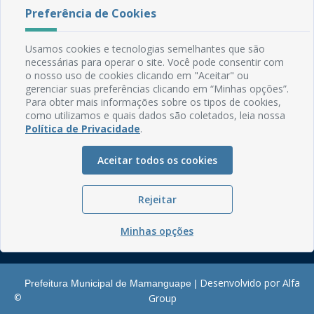
Preferência de Cookies
Rua do Imperador, 78, Centro
CEP: 58.280-000 - Mamanguape/PB
Usamos cookies e tecnologias semelhantes que são
Fone: (83) 3292-2246
necessárias para operar o site. Você pode consentir com
Email: comunicacao@mamanguape.pb.gov.br
o nosso uso de cookies clicando em "Aceitar" ou
Expediente: Segunda à Sexta, das 08h às 13h
gerenciar suas preferências clicando em “Minhas opções”.
Para obter mais informações sobre os tipos de cookies,
Mapa do Site
como utilizamos e quais dados são coletados, leia nossa
Política de Privacidade
.
Perguntas frequentes
Manual de Navegação
Aceitar todos os cookies
Glossário
Ouvidoria
Rejeitar
Serviços Internos
Minhas opções
Política de Privacidade
Desenvolvido por Alfa
Prefeitura Municipal de Mamanguape |
©
Group