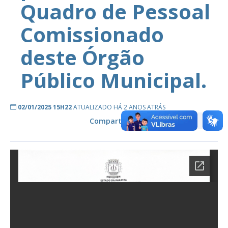
Quadro de Pessoal
Comissionado
deste Órgão
Público Municipal.
02/01/2025 15H22
ATUALIZADO HÁ 2 ANOS ATRÁS
Compartilhe: