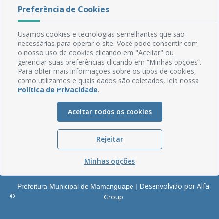
Rua do Imperador, 78, Centro
Preferência de Cookies
CEP: 58.280-000 - Mamanguape/PB
Fone: (83) 3292-2246
Usamos cookies e tecnologias semelhantes que são
Email: comunicacao@mamanguape.pb.gov.br
necessárias para operar o site. Você pode consentir com
Expediente: Segunda à Sexta, das 08h às 13h
o nosso uso de cookies clicando em "Aceitar" ou
gerenciar suas preferências clicando em “Minhas opções”.
Mapa do Site
Para obter mais informações sobre os tipos de cookies,
como utilizamos e quais dados são coletados, leia nossa
Perguntas frequentes
Política de Privacidade
.
Manual de Navegação
Glossário
Aceitar todos os cookies
Ouvidoria
Rejeitar
Serviços Internos
Política de Privacidade
Minhas opções
Desenvolvido por Alfa
Prefeitura Municipal de Mamanguape |
©
Group