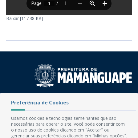
Baixar [117.38 KB]
Rua do Imperador, 78, Centro
Preferência de Cookies
CEP: 58.280-000 - Mamanguape/PB
Fone: (83) 3292-2246
Email: comunicacao@mamanguape.pb.gov.br
Usamos cookies e tecnologias semelhantes que são
Expediente: Segunda à Sexta, das 08h às 13h
necessárias para operar o site. Você pode consentir com
o nosso uso de cookies clicando em "Aceitar" ou
gerenciar suas preferências clicando em “Minhas opções”.
Mapa do Site