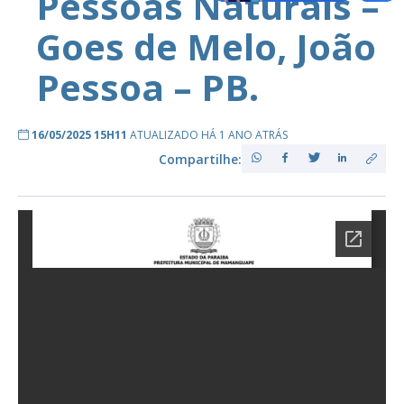
Pessoas Naturais –
Goes de Melo, João
Pessoa – PB.
16/05/2025 15H11
ATUALIZADO HÁ 1 ANO ATRÁS
Compartilhe: