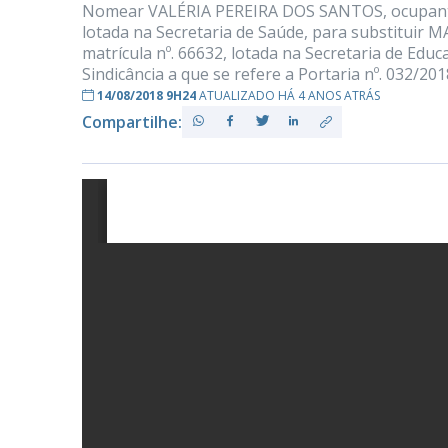
Nomear VALÉRIA PEREIRA DOS SANTOS, ocupante do
lotada na Secretaria de Saúde, para substitui
matrícula nº. 66632, lotada na Secretaria de Edu
Sindicância a que se refere a Portaria nº. 032/201
PB
14/08/2018 9H24
ATUALIZADO HÁ 4 ANOS ATRÁS
Compartilhe: