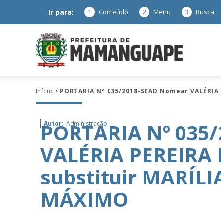
Ir para:
1
Conteúdo
2
Menu
3
Busca
Prefeitura
Início
PORTARIA Nº 035/2018-SEAD Nomear VALÉRIA
de
PORTARIA Nº 035
Autor:
Administração
VALÉRIA PEREIRA 
Mamanguap
substituir MARÍ
MÁXIMO
–