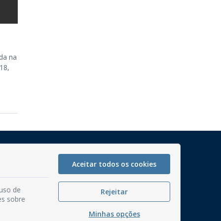
da na
18,
Mapa do Site
Perguntas frequentes
Aceitar todos os cookies
Manual de Navegação
 uso de
Rejeitar
Glossário
es sobre
Ouvidoria
Minhas opções