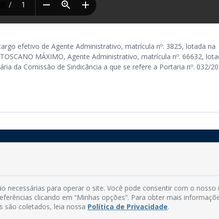
 efetivo de Agente Administrativo, matrícula nº. 3825, lotada na
 TOSCANO MÁXIMO, Agente Administrativo, matrícula nº. 66632, lota
ária da Comissão de Sindicância a que se refere a Portaria nº. 032/20
Rua do Imperador, 78, Centro
CEP: 58.280-000 - Mamanguape/PB
o necessárias para operar o site. Você pode consentir com o nosso
Fone: (83) 3292-2246
preferências clicando em “Minhas opções”. Para obter mais informaçõ
Email: comunicacao@mamanguape.pb.gov.br
s são coletados, leia nossa
Política de Privacidade
.
Expediente: Segunda à Sexta, das 08h às 13h