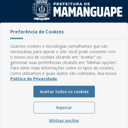
Rua do Imperador, 78, Centro
Preferência de Cookies
CEP: 58.280-000 - Mamanguape/PB
Fone: (83) 3292-2246
Usamos cookies e tecnologias semelhantes que são
Email: comunicacao@mamanguape.pb.gov.br
necessárias para operar o site. Você pode consentir com
Expediente: Segunda à Sexta, das 08h às 13h
o nosso uso de cookies clicando em "Aceitar" ou
gerenciar suas preferências clicando em “Minhas opções”.
Mapa do Site
Para obter mais informações sobre os tipos de cookies,
como utilizamos e quais dados são coletados, leia nossa
Perguntas frequentes
Política de Privacidade
.
Manual de Navegação
Aceitar todos os cookies
Glossário
Ouvidoria
Rejeitar
Serviços Internos
Política de Privacidade
Minhas opções