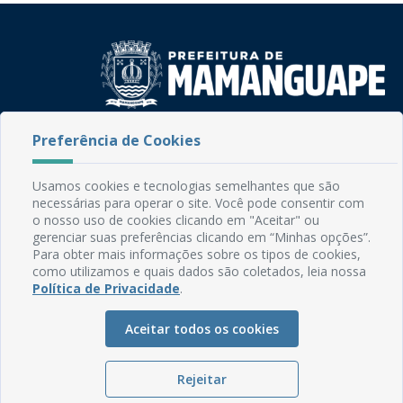
Rua do Imperador, 78, Centro
Preferência de Cookies
CEP: 58.280-000 - Mamanguape/PB
Fone: (83) 3292-2246
Usamos cookies e tecnologias semelhantes que são
Email: comunicacao@mamanguape.pb.gov.br
necessárias para operar o site. Você pode consentir com
Expediente: Segunda à Sexta, das 08h às 13h
o nosso uso de cookies clicando em "Aceitar" ou
gerenciar suas preferências clicando em “Minhas opções”.
Mapa do Site
Para obter mais informações sobre os tipos de cookies,
como utilizamos e quais dados são coletados, leia nossa
Perguntas frequentes
Política de Privacidade
.
Manual de Navegação
Aceitar todos os cookies
Glossário
Ouvidoria
Rejeitar
Serviços Internos