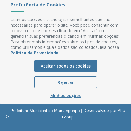
Rua do Imperador, 78, Centro
Preferência de Cookies
CEP: 58.280-000 - Mamanguape/PB
Fone: (83) 3292-2246
Usamos cookies e tecnologias semelhantes que são
Email: comunicacao@mamanguape.pb.gov.br
necessárias para operar o site. Você pode consentir com
Expediente: Segunda à Sexta, das 08h às 13h
o nosso uso de cookies clicando em "Aceitar" ou
gerenciar suas preferências clicando em “Minhas opções”.
Mapa do Site
Para obter mais informações sobre os tipos de cookies,
como utilizamos e quais dados são coletados, leia nossa
Perguntas frequentes
Política de Privacidade
.
Manual de Navegação
Glossário
Aceitar todos os cookies
Ouvidoria
Rejeitar
Serviços Internos
Política de Privacidade
Minhas opções
Desenvolvido por Alfa
Prefeitura Municipal de Mamanguape |
©
Group