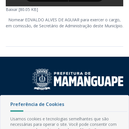
Baixar [80.05 KB]
Nomear EDVALDO ALVES DE AGUIAR para exercer o cargo,
em comissão, de Secretário de Administração deste Município.
Rua do Imperador, 78, Centro
Preferência de Cookies
CEP: 58.280-000 - Mamanguape/PB
Fone: (83) 3292-2246
Email: comunicacao@mamanguape.pb.gov.br
Usamos cookies e tecnologias semelhantes que são
Expediente: Segunda à Sexta, das 08h às 13h
necessárias para operar o site. Você pode consentir com