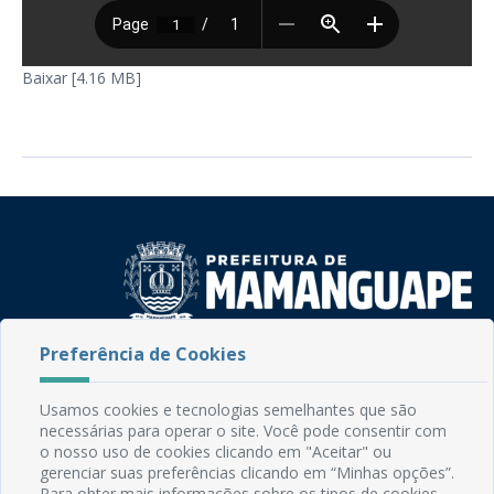
Baixar [4.16 MB]
Preferência de Cookies
Rua do Imperador, 78, Centro
CEP: 58.280-000 - Mamanguape/PB
Fone: (83) 3292-2246
Usamos cookies e tecnologias semelhantes que são
Email: comunicacao@mamanguape.pb.gov.br
necessárias para operar o site. Você pode consentir com
o nosso uso de cookies clicando em "Aceitar" ou
Expediente: Segunda à Sexta, das 08h às 13h
gerenciar suas preferências clicando em “Minhas opções”.
Para obter mais informações sobre os tipos de cookies,