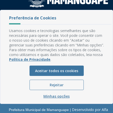
Rua do Imperador, 78, Centro
Preferência de Cookies
CEP: 58.280-000 - Mamanguape/PB
Fone: (83) 3292-2246
Usamos cookies e tecnologias semelhantes que são
Email: comunicacao@mamanguape.pb.gov.br
necessárias para operar o site. Você pode consentir com
Expediente: Segunda à Sexta, das 08h às 13h
o nosso uso de cookies clicando em "Aceitar" ou
gerenciar suas preferências clicando em “Minhas opções”.
Mapa do Site
Para obter mais informações sobre os tipos de cookies,
como utilizamos e quais dados são coletados, leia nossa
Perguntas frequentes
Política de Privacidade
.
Manual de Navegação
Aceitar todos os cookies
Glossário
Ouvidoria
Rejeitar
Serviços Internos
Política de Privacidade
Minhas opções
Desenvolvido por Alfa
Prefeitura Municipal de Mamanguape |