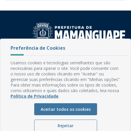
Preferência de Cookies
Rua do Imperador, 78, Centro
CEP: 58.280-000 - Mamanguape/PB
Usamos cookies e tecnologias semelhantes que são
Fone: (83) 3292-2246
necessárias para operar o site. Você pode consentir com
Email: comunicacao@mamanguape.pb.gov.br
o nosso uso de cookies clicando em "Aceitar" ou
Expediente: Segunda à Sexta, das 08h às 13h
gerenciar suas preferências clicando em “Minhas opções”.
Para obter mais informações sobre os tipos de cookies,
como utilizamos e quais dados são coletados, leia nossa
Mapa do Site
Política de Privacidade
.
Perguntas frequentes
Aceitar todos os cookies
Manual de Navegação
Glossário
Rejeitar
Ouvidoria