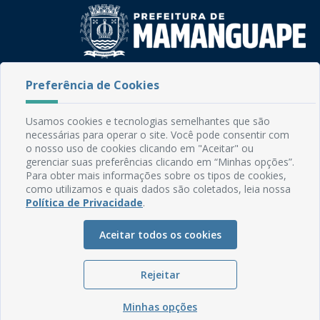
Rua do Imperador, 78, Centro
Preferência de Cookies
CEP: 58.280-000 - Mamanguape/PB
Fone: (83) 3292-2246
Usamos cookies e tecnologias semelhantes que são
Email: comunicacao@mamanguape.pb.gov.br
necessárias para operar o site. Você pode consentir com
Expediente: Segunda à Sexta, das 08h às 13h
o nosso uso de cookies clicando em "Aceitar" ou
gerenciar suas preferências clicando em “Minhas opções”.
Mapa do Site
Para obter mais informações sobre os tipos de cookies,
como utilizamos e quais dados são coletados, leia nossa
Perguntas frequentes
Política de Privacidade
.
Manual de Navegação
Aceitar todos os cookies
Glossário
Ouvidoria
Rejeitar
Serviços Internos
Política de Privacidade
Minhas opções