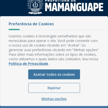
Rua do Imperador, 78, Centro
Preferência de Cookies
CEP: 58.280-000 - Mamanguape/PB
Fone: (83) 3292-2246
Usamos cookies e tecnologias semelhantes que são
Email: comunicacao@mamanguape.pb.gov.br
necessárias para operar o site. Você pode consentir com
Expediente: Segunda à Sexta, das 08h às 13h
o nosso uso de cookies clicando em "Aceitar" ou
gerenciar suas preferências clicando em “Minhas opções”.
Mapa do Site
Para obter mais informações sobre os tipos de cookies,
como utilizamos e quais dados são coletados, leia nossa
Perguntas frequentes
Política de Privacidade
.
Manual de Navegação
Aceitar todos os cookies
Glossário
Ouvidoria
Rejeitar
Serviços Internos
Política de Privacidade
Minhas opções