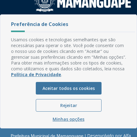
Rua do Imperador, 78, Centro
Preferência de Cookies
CEP: 58.280-000 - Mamanguape/PB
Fone: (83) 3292-2246
Usamos cookies e tecnologias semelhantes que são
Email: comunicacao@mamanguape.pb.gov.br
necessárias para operar o site. Você pode consentir com
Expediente: Segunda à Sexta, das 08h às 13h
o nosso uso de cookies clicando em "Aceitar" ou
gerenciar suas preferências clicando em “Minhas opções”.
Mapa do Site
Para obter mais informações sobre os tipos de cookies,
como utilizamos e quais dados são coletados, leia nossa
Perguntas frequentes
Política de Privacidade
.
Manual de Navegação
Aceitar todos os cookies
Glossário
Ouvidoria
Rejeitar
Serviços Internos
Política de Privacidade
Minhas opções
Desenvolvido por Alfa
Prefeitura Municipal de Mamanguape |