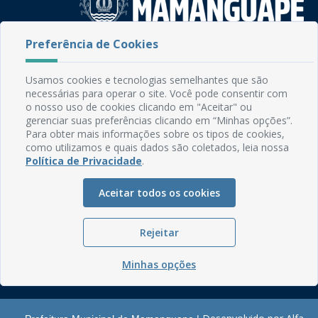
Preferência de Cookies
Rua do Imperador, 78, Centro
CEP: 58.280-000 - Mamanguape/PB
Usamos cookies e tecnologias semelhantes que são
Fone: (83) 3292-2246
necessárias para operar o site. Você pode consentir com
Email: comunicacao@mamanguape.pb.gov.br
o nosso uso de cookies clicando em "Aceitar" ou
Expediente: Segunda à Sexta, das 08h às 13h
gerenciar suas preferências clicando em “Minhas opções”.
Para obter mais informações sobre os tipos de cookies,
Mapa do Site
como utilizamos e quais dados são coletados, leia nossa
Política de Privacidade
.
Perguntas frequentes
Manual de Navegação
Aceitar todos os cookies
Glossário
Ouvidoria
Rejeitar
Serviços Internos
Minhas opções
Política de Privacidade