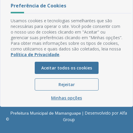
Rua do Imperador, 78, Centro
Preferência de Cookies
CEP: 58.280-000 - Mamanguape/PB
Fone: (83) 3292-2246
Usamos cookies e tecnologias semelhantes que são
Email: comunicacao@mamanguape.pb.gov.br
necessárias para operar o site. Você pode consentir com
Expediente: Segunda à Sexta, das 08h às 13h
o nosso uso de cookies clicando em "Aceitar" ou
gerenciar suas preferências clicando em “Minhas opções”.
Mapa do Site
Para obter mais informações sobre os tipos de cookies,
como utilizamos e quais dados são coletados, leia nossa
Perguntas frequentes
Política de Privacidade
.
Manual de Navegação
Glossário
Aceitar todos os cookies
Ouvidoria
Rejeitar
Serviços Internos
Política de Privacidade
Minhas opções
Desenvolvido por Alfa
Prefeitura Municipal de Mamanguape |
©
Group