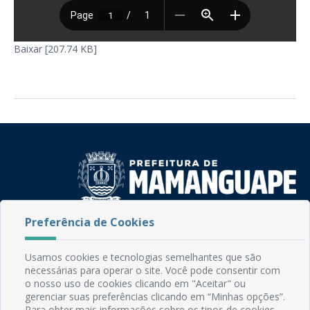
Baixar [207.74 KB]
Preferência de Cookies
Rua do Imperador, 78, Centro
CEP: 58.280-000 - Mamanguape/PB
Fone: (83) 3292-2246
Usamos cookies e tecnologias semelhantes que são
Email: comunicacao@mamanguape.pb.gov.br
necessárias para operar o site. Você pode consentir com
o nosso uso de cookies clicando em "Aceitar" ou
Expediente: Segunda à Sexta, das 08h às 13h
gerenciar suas preferências clicando em “Minhas opções”.
Para obter mais informações sobre os tipos de cookies,