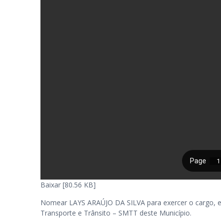
Baixar [80.56 KB]
Nomear LAYS ARAÚJO DA SILVA para exercer o cargo, em
Transporte e Trânsito – SMTT deste Município.