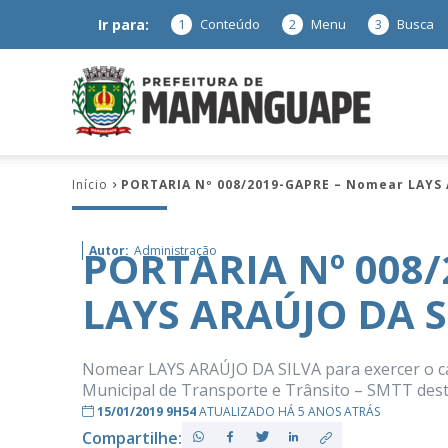
Ir para:
1
Conteúdo
2
Menu
3
Busca
Prefeitura
Início
PORTARIA Nº 008/2019-GAPRE – Nomear LAYS 
de
PORTARIA Nº 008
Autor:
Administração
LAYS ARAÚJO DA S
Mamanguap
Nomear LAYS ARAÚJO DA SILVA para exercer o ca
Municipal de Transporte e Trânsito – SMTT dest
15/01/2019 9H54
ATUALIZADO HÁ 5 ANOS ATRÁS
–
Compartilhe: