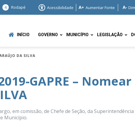
4
Rodapé
Acessibilidade
Aumentar Fonte
Dim
INÍCIO
GOVERNO
MUNICÍPIO
LEGISLAÇÃO
D
ARAÚJO DA SILVA
/2019-GAPRE – Nomear
ILVA
e
rgo, em comissão, de Chefe de Seção, da Superintendência
e Município.