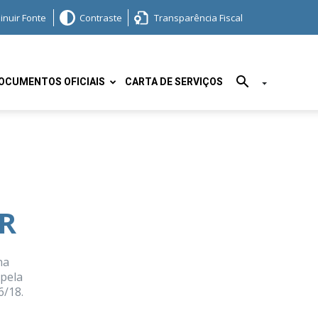
inuir Fonte
Contraste
Transparência Fiscal
OCUMENTOS OFICIAIS
CARTA DE SERVIÇOS
R
na
 pela
6/18.