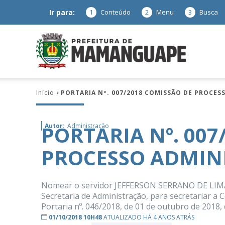
Ir para:
1
Conteúdo
2
Menu
3
Busca
Prefeitura
Início
PORTARIA Nº. 007/2018 COMISSÃO DE PROCES
de
PORTARIA Nº. 007
Autor:
Administração
PROCESSO ADMINI
Mamanguap
Nomear o servidor JEFFERSON SERRANO DE LIMA, D
Secretaria de Administração, para secretariar a 
Portaria nº. 046/2018, de 01 de outubro de 2018,
–
01/10/2018 10H48
ATUALIZADO HÁ 4 ANOS ATRÁS