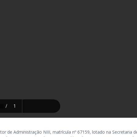
de Administração NIII, matrícula nº 67159, lotado na Secretaria d