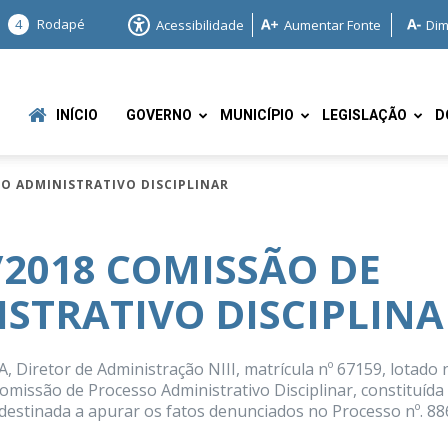
4
Rodapé
Acessibilidade
Aumentar Fonte
Dim
INÍCIO
GOVERNO
MUNICÍPIO
LEGISLAÇÃO
D
SO ADMINISTRATIVO DISCIPLINAR
/2018 COMISSÃO DE
STRATIVO DISCIPLINA
e
iretor de Administração NIII, matrícula nº 67159, lotado 
Comissão de Processo Administrativo Disciplinar, constituída
 destinada a apurar os fatos denunciados no Processo nº. 88