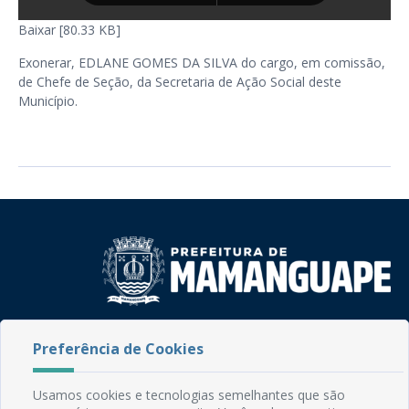
Baixar [80.33 KB]
Exonerar, EDLANE GOMES DA SILVA do cargo, em comissão,
de Chefe de Seção, da Secretaria de Ação Social deste
Município.
Rua do Imperador, 78, Centro
Preferência de Cookies
CEP: 58.280-000 - Mamanguape/PB
Fone: (83) 3292-2246
Email: comunicacao@mamanguape.pb.gov.br
Usamos cookies e tecnologias semelhantes que são