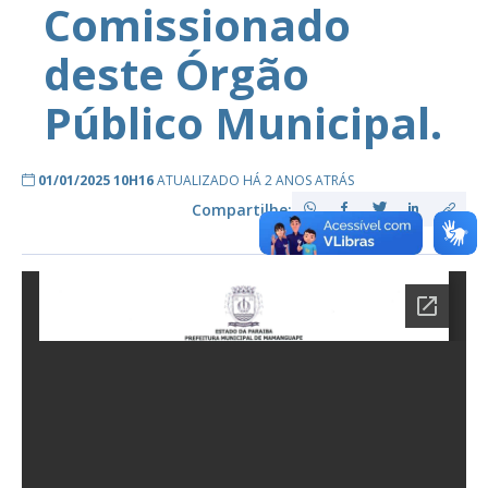
Comissionado
deste Órgão
Público Municipal.
01/01/2025 10H16
ATUALIZADO HÁ 2 ANOS ATRÁS
Compartilhe: