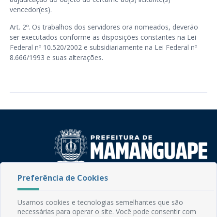
vencedor(es).
Art. 2º. Os trabalhos dos servidores ora nomeados, deverão
ser executados conforme as disposições constantes na Lei
Federal nº 10.520/2002 e subsidiariamente na Lei Federal nº
8.666/1993 e suas alterações.
Preferência de Cookies
Rua do Imperador, 78, Centro
CEP: 58.280-000 - Mamanguape/PB
Fone: (83) 3292-2246
Usamos cookies e tecnologias semelhantes que são
necessárias para operar o site. Você pode consentir com
Email: comunicacao@mamanguape.pb.gov.br