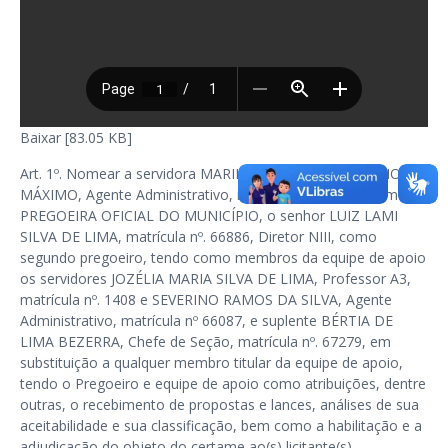
Baixar [83.05 KB]
Art. 1º. Nomear a servidora MARILIA MAGDALA TOSCANO
MÁXIMO, Agente Administrativo, matrícula nº. 66632, primeira
PREGOEIRA OFICIAL DO MUNICÍPIO, o senhor LUIZ LAMI
SILVA DE LIMA, matrícula nº. 66886, Diretor NIII, como
segundo pregoeiro, tendo como membros da equipe de apoio
os servidores JOZÉLIA MARIA SILVA DE LIMA, Professor A3,
matrícula nº. 1408 e SEVERINO RAMOS DA SILVA, Agente
Administrativo, matrícula nº 66087, e suplente BÉRTIA DE
LIMA BEZERRA, Chefe de Seção, matrícula nº. 67279, em
substituição a qualquer membro titular da equipe de apoio,
tendo o Pregoeiro e equipe de apoio como atribuições, dentre
outras, o recebimento de propostas e lances, análises de sua
aceitabilidade e sua classificação, bem como a habilitação e a
adjudicação do objeto do certame ao(s) licitante(s)