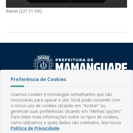
Baixar [221.51 KB]
Preferência de Cookies
Rua do Imperador, 78, Centro
CEP: 58.280-000 - Mamanguape/PB
Usamos cookies e tecnologias semelhantes que são
Fone: (83) 3292-2246
necessárias para operar o site. Você pode consentir com
o nosso uso de cookies clicando em "Aceitar" ou
Email: comunicacao@mamanguape.pb.gov.br
gerenciar suas preferências clicando em “Minhas opções”.
Expediente: Segunda à Sexta, das 08h às 13h
Para obter mais informações sobre os tipos de cookies,
como utilizamos e quais dados são coletados, leia nossa
Mapa do Site
Política de Privacidade
.