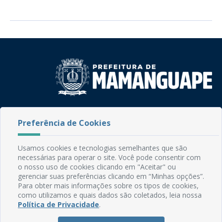
Rua do Imperador, 78, Centro
Preferência de Cookies
CEP: 58.280-000 - Mamanguape/PB
Fone: (83) 3292-2246
Email: comunicacao@mamanguape.pb.gov.br
Usamos cookies e tecnologias semelhantes que são
Expediente: Segunda à Sexta, das 08h às 13h
necessárias para operar o site. Você pode consentir com
o nosso uso de cookies clicando em "Aceitar" ou
Mapa do Site
gerenciar suas preferências clicando em “Minhas opções”.
Para obter mais informações sobre os tipos de cookies,
Perguntas frequentes
como utilizamos e quais dados são coletados, leia nossa
Política de Privacidade
.
Manual de Navegação
Glossário