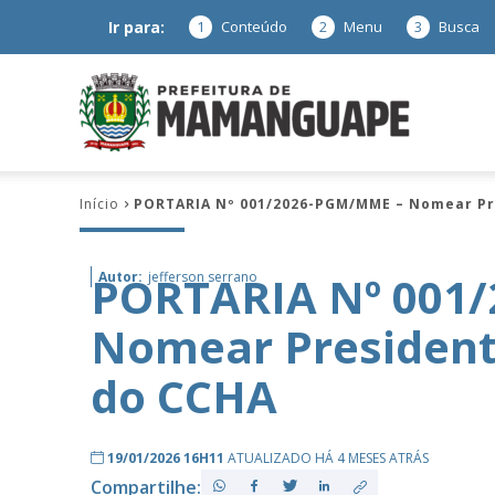
Ir para:
1
Conteúdo
2
Menu
3
Busca
Prefeitura
Início
PORTARIA Nº 001/2026-PGM/MME – Nomear Pr
de
PORTARIA Nº 001
Autor:
jefferson serrano
Nomear President
Mamanguap
do CCHA
19/01/2026 16H11
ATUALIZADO HÁ 4 MESES ATRÁS
–
Compartilhe: