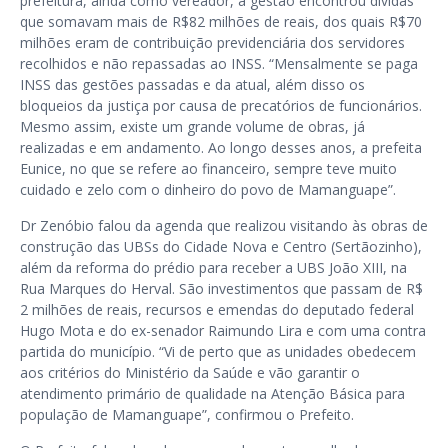
prefeitura, ainda como vereador, a gestão encontrou dívidas
que somavam mais de R$82 milhões de reais, dos quais R$70
milhões eram de contribuição previdenciária dos servidores
recolhidos e não repassadas ao INSS. “Mensalmente se paga
INSS das gestões passadas e da atual, além disso os
bloqueios da justiça por causa de precatórios de funcionários.
Mesmo assim, existe um grande volume de obras, já
realizadas e em andamento. Ao longo desses anos, a prefeita
Eunice, no que se refere ao financeiro, sempre teve muito
cuidado e zelo com o dinheiro do povo de Mamanguape”.
Dr Zenóbio falou da agenda que realizou visitando às obras de
construção das UBSs do Cidade Nova e Centro (Sertãozinho),
além da reforma do prédio para receber a UBS João XIII, na
Rua Marques do Herval. São investimentos que passam de R$
2 milhões de reais, recursos e emendas do deputado federal
Hugo Mota e do ex-senador Raimundo Lira e com uma contra
partida do município. “Vi de perto que as unidades obedecem
aos critérios do Ministério da Saúde e vão garantir o
atendimento primário de qualidade na Atenção Básica para
população de Mamanguape”, confirmou o Prefeito.