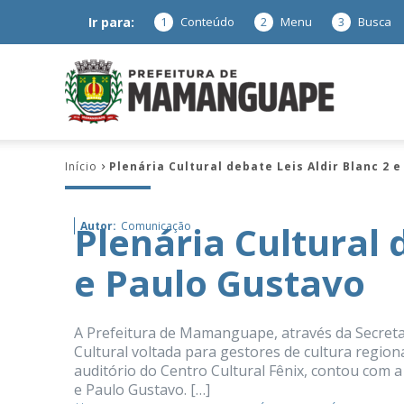
Ir para:
1
Conteúdo
2
Menu
3
Busca
Prefeitura
Início
Plenária Cultural debate Leis Aldir Blanc 2 
de
Plenária Cultural 
Autor:
Comunicação
e Paulo Gustavo
Mamanguap
A Prefeitura de Mamanguape, através da Secretari
Cultural voltada para gestores de cultura region
auditório do Centro Cultural Fênix, contou com a
–
e Paulo Gustavo. […]