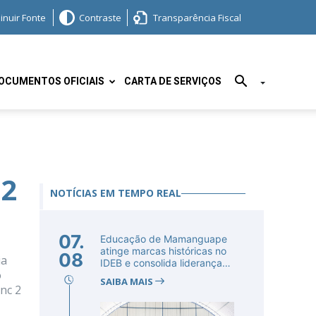
inuir Fonte
Contraste
Transparência Fiscal
OCUMENTOS OFICIAIS
CARTA DE SERVIÇOS
 2
NOTÍCIAS EM TEMPO REAL
07.
Educação de Mamanguape
atinge marcas históricas no
08
ia
IDEB e consolida liderança
o
no...
SAIBA MAIS
nc 2