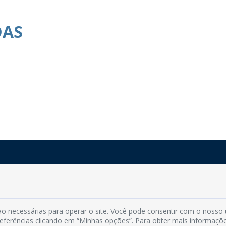
DAS
Rua do Imperador, 78, Centro
CEP: 58.280-000 - Mamanguape/PB
Fone: (83) 3292-2246
o necessárias para operar o site. Você pode consentir com o nosso
Email: comunicacao@mamanguape.pb.gov.br
preferências clicando em “Minhas opções”. Para obter mais informaçõ
Expediente: Segunda à Sexta, das 08h às 13h