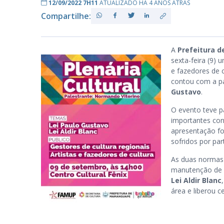
12/09/2022 7H11
ATUALIZADO HÁ 4 ANOS ATRÁS
Compartilhe:
PB
A
Prefeitura 
sexta-feira (9)
e fazedores de 
contou com a p
Gustavo
.
O evento teve p
importantes con
apresentação fo
sofridos por par
As duas normas
manutenção de es
Lei Aldir Blanc
área e liberou c