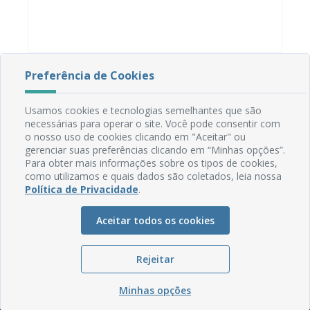
Preferência de Cookies
Usamos cookies e tecnologias semelhantes que são
necessárias para operar o site. Você pode consentir com
o nosso uso de cookies clicando em "Aceitar" ou
gerenciar suas preferências clicando em “Minhas opções”.
Para obter mais informações sobre os tipos de cookies,
Rua do Imperador, 78, Centro
como utilizamos e quais dados são coletados, leia nossa
CEP: 58.280-000 - Mamanguape/PB
Política de Privacidade
.
Fone: (83) 3292-2246
Email: comunicacao@mamanguape.pb.gov.br
Aceitar todos os cookies
Expediente: Segunda à Sexta, das 08h às 13h
Mapa do Site
Rejeitar
Perguntas frequentes
Minhas opções
Manual de Navegação