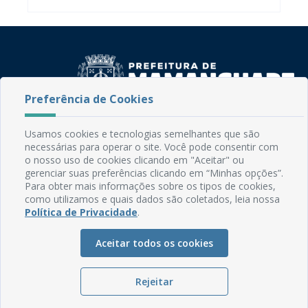
Preferência de Cookies
Rua do Imperador, 78, Centro
Usamos cookies e tecnologias semelhantes que são
CEP: 58.280-000 - Mamanguape/PB
necessárias para operar o site. Você pode consentir com
Fone: (83) 3292-2246
o nosso uso de cookies clicando em "Aceitar" ou
Email: comunicacao@mamanguape.pb.gov.br
gerenciar suas preferências clicando em “Minhas opções”.
Para obter mais informações sobre os tipos de cookies,
Expediente: Segunda à Sexta, das 08h às 13h
como utilizamos e quais dados são coletados, leia nossa
Política de Privacidade
.
Mapa do Site
Perguntas frequentes
Aceitar todos os cookies
Manual de Navegação
Glossário
Rejeitar
Ouvidoria