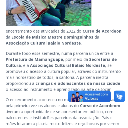
encerramento das atividades de 2022 do
Curso de Acordeon
da
Escola de Música Mestre Dominguinhos
da
Associação Cultural Balaio Nordeste
.
Durante todo esse semestre, numa parceria única entre a
Prefeitura de Mamanguape
, por meio da
Secretaria de
Cultura
, e a
Associação Cultural Balaio Nordeste
, se
promoveu o acesso à cultura popular, através do instrumento
mais nordestino de todos, a sanfona. A parceria inédita
proporcionou a
crianças e adolescentes da nossa cidade
o acesso ao instrumento e aprendizado na arte de tocar!
O encerramento aconteceu no município de
João Pessoa
e
pela primeira vez os alunos e alunas do
Curso de Acordeom
tiveram a oportunidade de se apresentar em público, com
palco, entes e instituições parceiras da associação. Pais e
mães lotaram a plateia muito felizes e orgulhosos por verem