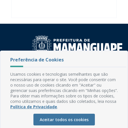
Preferência de Cookies
Rua do Imperador, 78, Centro
CEP: 58.280-000 - Mamanguape/PB
Usamos cookies e tecnologias semelhantes que são
Fone: (83) 3292-2246
necessárias para operar o site. Você pode consentir com
Email: comunicacao@mamanguape.pb.gov.br
o nosso uso de cookies clicando em "Aceitar" ou
gerenciar suas preferências clicando em “Minhas opções”.
Expediente: Segunda à Sexta, das 08h às 13h
Para obter mais informações sobre os tipos de cookies,
como utilizamos e quais dados são coletados, leia nossa
Mapa do Site
Política de Privacidade
.
Perguntas frequentes
Aceitar todos os cookies
Manual de Navegação