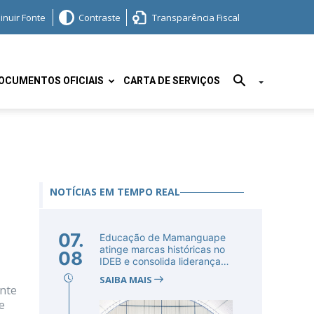
inuir Fonte
Contraste
Transparência Fiscal
OCUMENTOS OFICIAIS
CARTA DE SERVIÇOS
NOTÍCIAS EM TEMPO REAL
07.
Educação de Mamanguape
atinge marcas históricas no
08
IDEB e consolida liderança
no...
SAIBA MAIS
ente
e