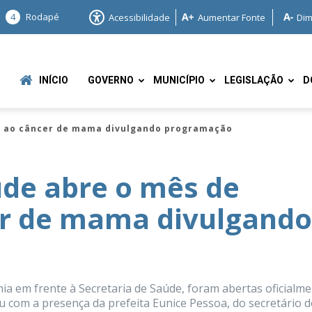
4
Rodapé
Acessibilidade
Aumentar Fonte
Dim
INÍCIO
GOVERNO
MUNICÍPIO
LEGISLAÇÃO
D
e ao câncer de mama divulgando programação
de abre o mês de
r de mama divulgando
e
ia em frente à Secretaria de Saúde, foram abertas oficialm
u com a presença da prefeita Eunice Pessoa, do secretário d