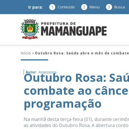
Ir para:
1
Conteúdo
2
Menu
3
Busca
Prefeitura
Início
Outubro Rosa: Saúde abre o mês de combat
de
Outubro Rosa: Saú
Autor:
Assessoria
combate ao cânce
Mamanguap
programação
Na manhã desta terça-feira (01), durante cerimôn
–
as atividades do Outubro Rosa. A abertura conto