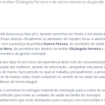
da mulher Elisângela Ferreira e de vários membros da gestão
hã desta terça-feira (01), durante cerimônia em frente à Secretaria 
 foram abertas oficialmente as atividades do Outubro Rosa. A abertu
 com a presença da prefeita
Eunice Pessoa
, do secretário de saúde
io Neto
, da secretária dos direitos da mulher
Elisângela Ferreira
e 
 membros da gestão municipal.
ca das falas foi em torno da importância deste mês de conscientizaç
 saúde das mulheres, através de informação, campanhas educativas 
 de mama. Num período no qual se trabalha, principalmente, a pre
cer de mama, todos foram unânimes no sentido de se cuidar da saú
lheres de forma integral.
e a cerimônia foi entregue material de orientação para a coleta do 
tribuído para todas as unidades de saúde da família do município.
nhamento que serão distribuídos para crianças com microcefalia e 