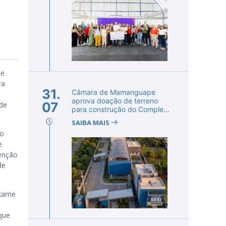
de
ra
31.
Câmara de Mamanguape
aprova doação de terreno
07
de
para construção do Complexo
Educac...
SAIBA MAIS
ão
e
venção
de
exame
que