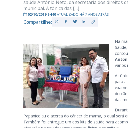
saúde Antônio Neto, da secretária dos direitos 
municipal. A tônica das […]
02/10/2019 9H40
ATUALIZADO HÁ 7 ANOS ATRÁS
Compartilhe:
PB
Na man
Saúde,
contou
Antôn
vários
A tôni
para a
exames
do cân
das mu
Durant
Papanicolau e acerca do câncer de mama, o qual será dis
Também foi entregue um dos kits de saúde para acompa
ajudarão no seu desenvolvimento físico e cognitivo.