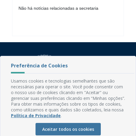
Não há notícias relacionadas a secretaria
Preferência de Cookies
Usamos cookies e tecnologias semelhantes que são
necessárias para operar o site. Você pode consentir com
Rua do Imperador, 78, Centro
o nosso uso de cookies clicando em "Aceitar" ou
CEP: 58.280-000 - Mamanguape/PB
gerenciar suas preferências clicando em “Minhas opções”.
Fone: (83) 3292-2246
Para obter mais informações sobre os tipos de cookies,
Email: comunicacao@mamanguape.pb.gov.br
como utilizamos e quais dados são coletados, leia nossa
Expediente: Segunda à Sexta, das 08h às 13h
Política de Privacidade
.
Mapa do Site
Aceitar todos os cookies
Perguntas frequentes