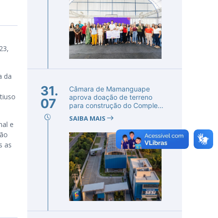
a
23,
a da
31.
Câmara de Mamanguape
tiuso
aprova doação de terreno
07
para construção do Complexo
Educac...
SAIBA MAIS
nal e
ção
s as