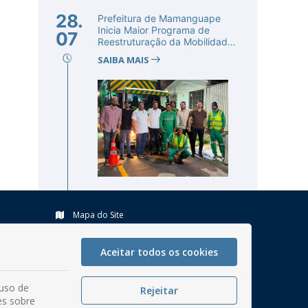
28.
Prefeitura de Mamanguape
Inicia Maior Programa de
07
Reestruturação da Mobilidade
Urba...
SAIBA MAIS
Mapa do Site
Perguntas frequentes
Aceitar todos os cookies
Manual de Navegação
Glossário
 uso de
Rejeitar
Ouvidoria
es sobre