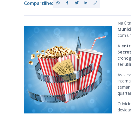
Compartilhe:
PB
Na últ
Munici
com um
A
ent
Secret
cronog
ser uti
As ses
intern
semana
quartas
O iníc
devida