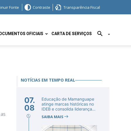
inuir Fonte
Contraste
Transparência Fiscal
OCUMENTOS OFICIAIS
CARTA DE SERVIÇOS
NOTÍCIAS EM TEMPO REAL
07.
Educação de Mamanguape
atinge marcas históricas no
08
IDEB e consolida liderança
 as
no...
SAIBA MAIS