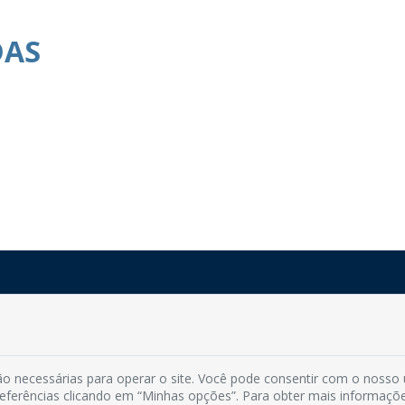
DAS
Rua do Imperador, 78, Centro
CEP: 58.280-000 - Mamanguape/PB
Fone: (83) 3292-2246
o necessárias para operar o site. Você pode consentir com o nosso
Email: comunicacao@mamanguape.pb.gov.br
preferências clicando em “Minhas opções”. Para obter mais informaçõ
Expediente: Segunda à Sexta, das 08h às 13h