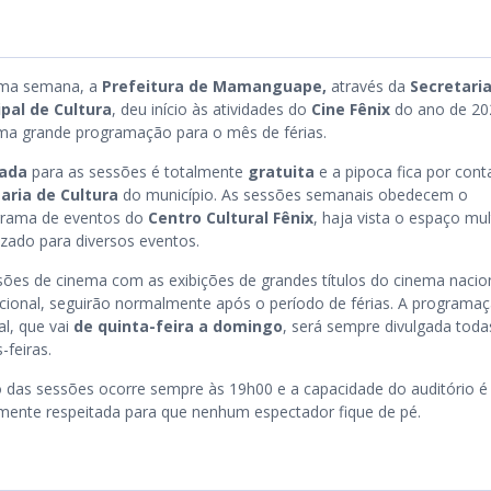
ima semana, a
Prefeitura de Mamanguape,
através da
Secretari
pal de Cultura
, deu início às atividades do
Cine Fênix
do ano de 20
a grande programação para o mês de férias.
rada
para as sessões é totalmente
gratuita
e a pipoca fica por cont
aria de Cultura
do município. As sessões semanais obedecem o
rama de eventos do
Centro Cultural Fênix
, haja vista o espaço mul
lizado para diversos eventos.
sões de cinema com as exibições de grandes títulos do cinema nacio
acional, seguirão normalmente após o período de férias. A programa
l, que vai
de quinta-feira a domingo
, será sempre divulgada toda
-feiras.
io das sessões ocorre sempre às 19h00 e a capacidade do auditório é
mente respeitada para que nenhum espectador fique de pé.