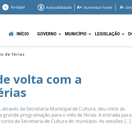
4
Rodapé
Acessibilidade
Aumentar Fonte
Dim
INÍCIO
GOVERNO
MUNICÍPIO
LEGISLAÇÃO
D
ão de férias
de volta com a
érias
e
través da Secretaria Municipal de Cultura, deu início às
a grande programação para o mês de férias. A entrada para
 conta da Secretaria de Cultura do município. As sessões […]