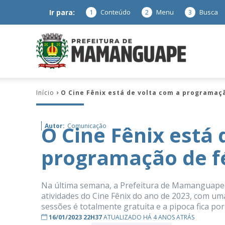
Ir para:
1
Conteúdo
2
Menu
3
Busca
Prefeitura
Início
O Cine Fênix está de volta com a programaç
de
O Cine Fênix está 
Autor:
Comunicação
programação de f
Mamanguap
Na última semana, a Prefeitura de Mamanguape, a
atividades do Cine Fênix do ano de 2023, com um
sessões é totalmente gratuita e a pipoca fica por
–
16/01/2023 22H37
ATUALIZADO HÁ 4 ANOS ATRÁS