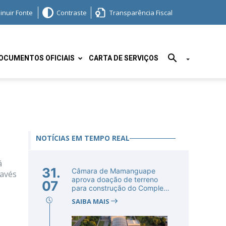
inuir Fonte
Contraste
Transparência Fiscal
OCUMENTOS OFICIAIS
CARTA DE SERVIÇOS
NOTÍCIAS EM TEMPO REAL
á
31.
Câmara de Mamanguape
ravés
aprova doação de terreno
07
para construção do Complexo
Educac...
SAIBA MAIS