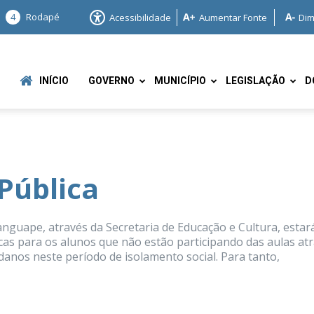
4
Rodapé
Acessibilidade
Aumentar Fonte
Dim
INÍCIO
GOVERNO
MUNICÍPIO
LEGISLAÇÃO
D
Pública
e
guape, através da Secretaria de Educação e Cultura, estar
icas para os alunos que não estão participando das aulas at
 danos neste período de isolamento social. Para tanto,