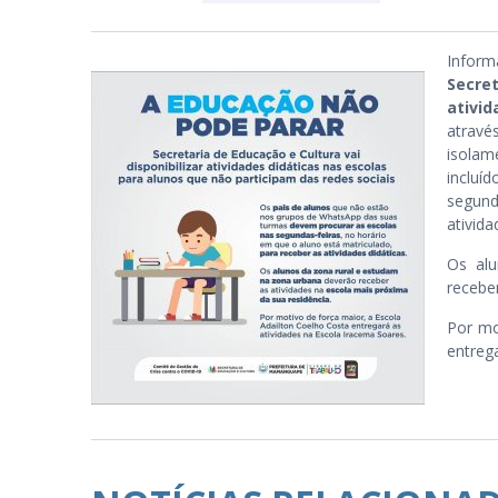
Infor
Secre
PB
ativid
atravé
isolam
incluí
segund
ativida
Os al
receber
Por mo
entreg