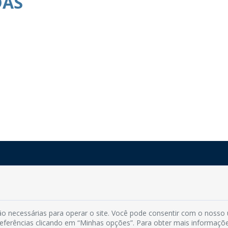
DAS
Rua do Imperador, 78, Centro
CEP: 58.280-000 - Mamanguape/PB
Fone: (83) 3292-2246
o necessárias para operar o site. Você pode consentir com o nosso
Email: comunicacao@mamanguape.pb.gov.br
preferências clicando em “Minhas opções”. Para obter mais informaçõ
Expediente: Segunda à Sexta, das 08h às 13h