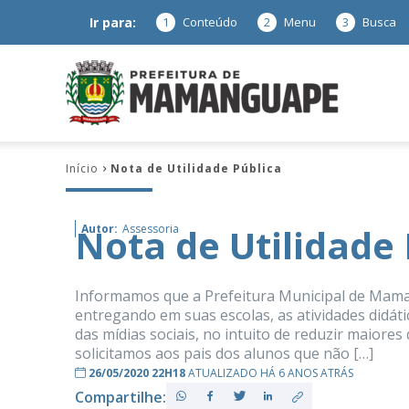
Ir para:
1
Conteúdo
2
Menu
3
Busca
Prefeitura
Início
Nota de Utilidade Pública
de
Nota de Utilidade 
Autor:
Assessoria
Mamanguap
Informamos que a Prefeitura Municipal de Maman
entregando em suas escolas, as atividades didát
das mídias sociais, no intuito de reduzir maiores
solicitamos aos pais dos alunos que não […]
26/05/2020 22H18
ATUALIZADO HÁ 6 ANOS ATRÁS
–
Compartilhe: