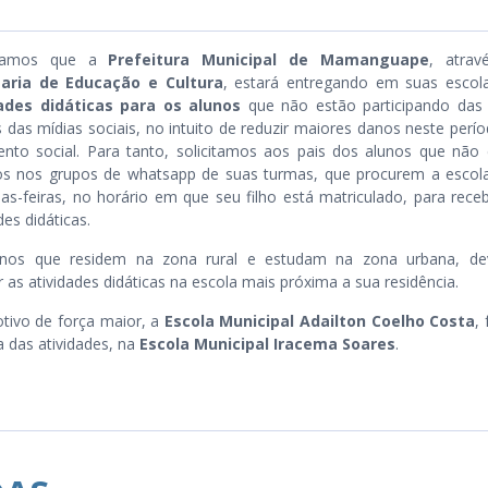
mamos que a
Prefeitura Municipal de Mamanguape
, atrav
taria de Educação e Cultura
, estará entregando em suas escola
ades didáticas para os alunos
que não estão participando das 
s das mídias sociais, no intuito de reduzir maiores danos neste perí
ento social. Para tanto, solicitamos aos pais dos alunos que não
dos nos grupos de whatsapp de suas turmas, que procurem a escol
as-feiras, no horário em que seu filho está matriculado, para rece
des didáticas.
unos que residem na zona rural e estudam na zona urbana, de
 as atividades didáticas na escola mais próxima a sua residência.
tivo de força maior, a
Escola Municipal Adailton Coelho Costa
,
a das atividades, na
Escola Municipal Iracema Soares
.