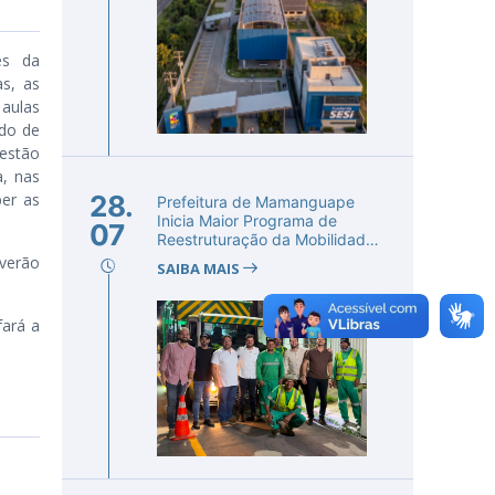
és da
s, as
aulas
odo de
 estão
a, nas
ber as
28.
Prefeitura de Mamanguape
Inicia Maior Programa de
07
Reestruturação da Mobilidade
Urba...
verão
SAIBA MAIS
 fará a