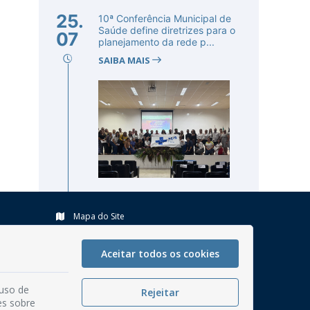
25.
10ª Conferência Municipal de
Saúde define diretrizes para o
07
planejamento da rede p...
SAIBA MAIS
Mapa do Site
Perguntas frequentes
Aceitar todos os cookies
Manual de Navegação
Glossário
 uso de
Rejeitar
Ouvidoria
es sobre