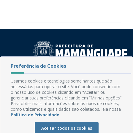
Preferência de Cookies
Rua do Imperador, 78, Centro
CEP: 58.280-000 - Mamanguape/PB
Usamos cookies e tecnologias semelhantes que são
Fone: (83) 3292-2246
necessárias para operar o site. Você pode consentir com
Email: comunicacao@mamanguape.pb.gov.br
o nosso uso de cookies clicando em "Aceitar" ou
gerenciar suas preferências clicando em “Minhas opções”.
Expediente: Segunda à Sexta, das 08h às 13h
Para obter mais informações sobre os tipos de cookies,
como utilizamos e quais dados são coletados, leia nossa
Mapa do Site
Política de Privacidade
.
Perguntas frequentes
Aceitar todos os cookies
Manual de Navegação