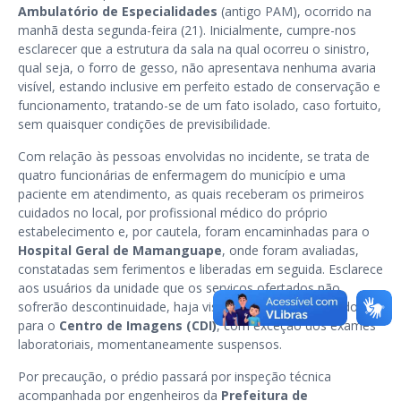
Ambulatório de Especialidades
(antigo PAM), ocorrido na
manhã desta segunda-feira (21). Inicialmente, cumpre-nos
esclarecer que a estrutura da sala na qual ocorreu o sinistro,
qual seja, o forro de gesso, não apresentava nenhuma avaria
visível, estando inclusive em perfeito estado de conservação e
funcionamento, tratando-se de um fato isolado, caso fortuito,
sem quaisquer condições de previsibilidade.
Com relação às pessoas envolvidas no incidente, se trata de
quatro funcionárias de enfermagem do município e uma
paciente em atendimento, as quais receberam os primeiros
cuidados no local, por profissional médico do próprio
estabelecimento e, por cautela, foram encaminhadas para o
Hospital Geral de Mamanguape
, onde foram avaliadas,
constatadas sem ferimentos e liberadas em seguida. Esclarece
aos usuários da unidade que os serviços ofertados não
sofrerão descontinuidade, haja vista que serão transferidos
para o
Centro de Imagens (CDI)
, com exceção dos exames
laboratoriais, momentaneamente suspensos.
Por precaução, o prédio passará por inspeção técnica
acompanhada por engenheiros da
Prefeitura de