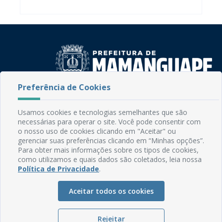
Preferência de Cookies
Rua do Imperador, 78, Centro
CEP: 58.280-000 - Mamanguape/PB
Usamos cookies e tecnologias semelhantes que são
Fone: (83) 3292-2246
necessárias para operar o site. Você pode consentir com
Email: comunicacao@mamanguape.pb.gov.br
o nosso uso de cookies clicando em "Aceitar" ou
Expediente: Segunda à Sexta, das 08h às 13h
gerenciar suas preferências clicando em “Minhas opções”.
Para obter mais informações sobre os tipos de cookies,
como utilizamos e quais dados são coletados, leia nossa
Mapa do Site
Política de Privacidade
.
Perguntas frequentes
Aceitar todos os cookies
Manual de Navegação
Glossário
Rejeitar
Ouvidoria