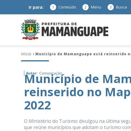
Ir para:
1
Conteúdo
2
Menu
3
Busca
Prefeitura
Início
Município de Mamanguape está reinserido n
de
Município de Ma
Autor:
Comunicação
reinserido no Map
Mamanguap
2022
O Ministério do Turismo divulgou na última seg
–
que reúne municípios que adotam o turismo como