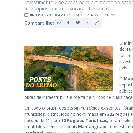
investimento e de ações para promoção do setor
municípios com real vocação turística […]
30/03/2022 10H04
ATUALIZADO HÁ 4 ANOS ATRÁS
Compartilhe:
PB
O
Min
do Tur
turism
invest
país.
O
Map
impacta
pública
obras de infraestrutura e oferta de cursos de qualificaçã
Em todo o Brasil, dos
5.568
municípios existentes, for
municípios, distribuídos no novo mapa em
322
regiões t
passou de 11 para
12 Regiões Turísticas
, foram sele
municípios, dentre os quais
Mamanguape
, que está n
Regional
desde 2017, segue inserido, com as belezas 