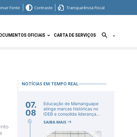
inuir Fonte
Contraste
Transparência Fiscal
OCUMENTOS OFICIAIS
CARTA DE SERVIÇOS
NOTÍCIAS EM TEMPO REAL
07.
Educação de Mamanguape
atinge marcas históricas no
08
IDEB e consolida liderança
no...
SAIBA MAIS
ento
e