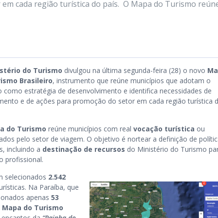
 em cada região turística do país. O Mapa do Turismo reún
istério do Turismo
divulgou na última segunda-feira (28) o novo
Ma
ismo Brasileiro
, instrumento que reúne municípios que adotam o
o como estratégia de desenvolvimento e identifica necessidades de
imento e de ações para promoção do setor em cada região turística 
a do Turismo
reúne municípios com real
vocação turística
ou
dos pelo setor de viagem. O objetivo é nortear a definição de políti
s, incluindo a
destinação de recursos
do Ministério do Turismo pa
o profissional.
am selecionados
2.542
urísticas. Na Paraíba, que
cionados apenas
53
o
Mapa do Turismo
e encantos da
“Rainha do