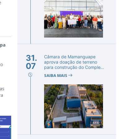
e
pa
31.
Câmara de Mamanguape
aprova doação de terreno
07
do
para construção do Complexo
Educac...
SAIBA MAIS
cas
ra