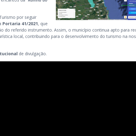
Turismo por seguir
la
Portaria 41/2021
, que
o do referido instrumento. Assim, o município continua apto para re
ística local, contribuindo para o desenvolvimento do turismo na no
itucional
de divulgação.