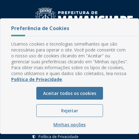
Preferência de Cookies
Rua do Imperador, 78, Centro
Usamos cookies e tecnologias semelhantes que são
CEP: 58.280-000 - Mamanguape/PB
necessárias para operar o site. Você pode consentir com
Fone: (83) 3292-2246
o nosso uso de cookies clicando em "Aceitar" ou
Email: comunicacao@mamanguape.pb.gov.br
gerenciar suas preferências clicando em “Minhas opções”.
Expediente: Segunda à Sexta, das 08h às 13h
Para obter mais informações sobre os tipos de cookies,
como utilizamos e quais dados são coletados, leia nossa
Política de Privacidade
.
Mapa do Site
Perguntas frequentes
Aceitar todos os cookies
Manual de Navegação
Glossário
Rejeitar
Ouvidoria
Minhas opções
Serviços Internos
Política de Privacidade