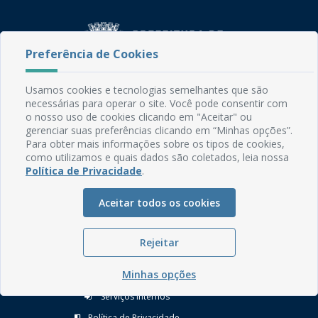
Preferência de Cookies
Usamos cookies e tecnologias semelhantes que são
Rua do Imperador, 78, Centro
necessárias para operar o site. Você pode consentir com
CEP: 58.280-000 - Mamanguape/PB
o nosso uso de cookies clicando em "Aceitar" ou
Fone: (83) 3292-2246
gerenciar suas preferências clicando em “Minhas opções”.
Email: comunicacao@mamanguape.pb.gov.br
Para obter mais informações sobre os tipos de cookies,
como utilizamos e quais dados são coletados, leia nossa
Expediente: Segunda à Sexta, das 08h às 13h
Política de Privacidade
.
Mapa do Site
Aceitar todos os cookies
Perguntas frequentes
Manual de Navegação
Rejeitar
Glossário
Minhas opções
Ouvidoria
Serviços Internos
Política de Privacidade