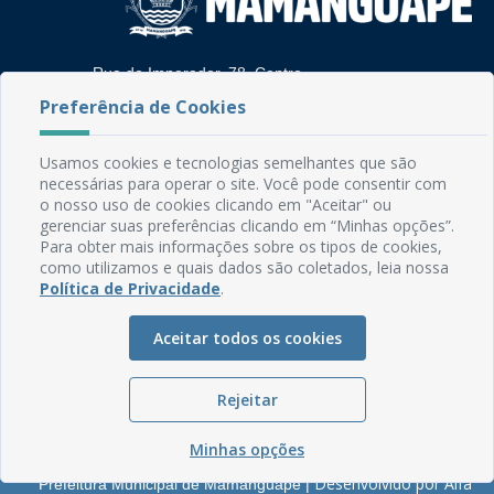
Rua do Imperador, 78, Centro
CEP: 58.280-000 - Mamanguape/PB
Preferência de Cookies
Fone: (83) 3292-2246
Email: comunicacao@mamanguape.pb.gov.br
Usamos cookies e tecnologias semelhantes que são
Expediente: Segunda à Sexta, das 08h às 13h
necessárias para operar o site. Você pode consentir com
o nosso uso de cookies clicando em "Aceitar" ou
Mapa do Site
gerenciar suas preferências clicando em “Minhas opções”.
Para obter mais informações sobre os tipos de cookies,
Perguntas frequentes
como utilizamos e quais dados são coletados, leia nossa
Manual de Navegação
Política de Privacidade
.
Glossário
Aceitar todos os cookies
Ouvidoria
Serviços Internos
Rejeitar
Política de Privacidade
Minhas opções
Desenvolvido por Alfa
Prefeitura Municipal de Mamanguape |