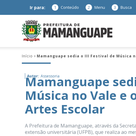
Ir para:
1
Conteúdo
2
Menu
3
Busca
Prefeitura
Início
Mamanguape sedia o III Festival de Música no
de
Mamanguape sedia 
Autor:
Assessoria
Música no Vale e o
Mamanguap
Artes Escolar
A Prefeitura de Mamanguape, através da Secreta
–
extensão universitária (UFPB), que realiza ao mes