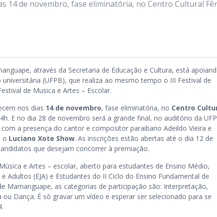
as 14 de novembro, fase eliminatória, no Centro Cultural Fên
manguape, através da Secretaria de Educação e Cultura, está apoian
 universitária (UFPB), que realiza ao mesmo tempo o III Festival de
estival de Musica e Artes – Escolar.
tecem nos dias
14 de novembro
, fase eliminatória, no
Centro Cultu
 14h. E no dia 28 de novembro será a grande final, no auditório da UF
om a presença do cantor e compositor paraibano Adeildo Vieira e
o o
Luciano Xote Show
. As inscrições estão abertas até o dia 12 de
andidatos que desejam concorrer à premiação.
e Música e Artes – escolar, aberto para estudantes de Ensino Médio,
e Adultos (EJA) e Estudantes do II Ciclo do Ensino Fundamental de
de Mamanguape, as categorias de participação são: Interpretação,
ou Dança. É só gravar um vídeo e esperar ser selecionado para se
4.