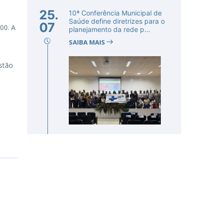
25.
10ª Conferência Municipal de
Saúde define diretrizes para o
07
00. A
planejamento da rede p...
SAIBA MAIS
stão