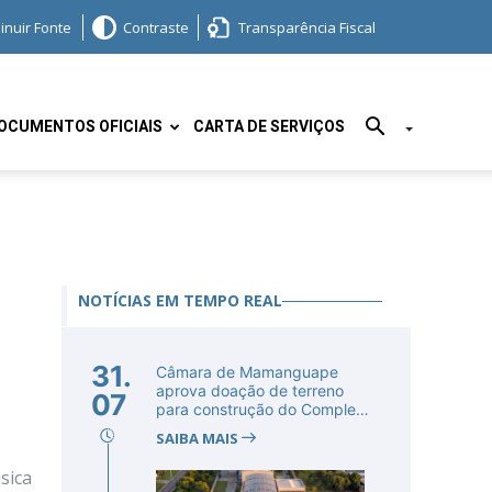
inuir Fonte
Contraste
Transparência Fiscal
OCUMENTOS OFICIAIS
CARTA DE SERVIÇOS
NOTÍCIAS EM TEMPO REAL
31.
Câmara de Mamanguape
aprova doação de terreno
07
para construção do Complexo
Educac...
SAIBA MAIS
sica