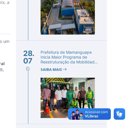
ix, a
do um
28.
Prefeitura de Mamanguape
Inicia Maior Programa de
07
Reestruturação da Mobilidade
ral
Urba...
PB,
SAIBA MAIS