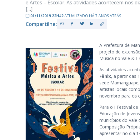
e Artes – Escolar. As atividades acontecem nos di
[…]
01/11/2019 22H42
ATUALIZADO HÁ 7 ANOS ATRÁS
Compartilhe:
PB
A Prefeitura de Ma
projeto de extensão
Música no Vale & I F
As atividades acon
Fênix
, a partir das
sede Mamanguape, c
artistas locais com
novembro para os c
Para o I Festival d
Educação de Jovens 
municípios do Vale 
Composição Própria 
apresentar no dia 1