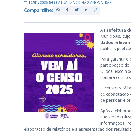
10/01/2025 6H58
ATUALIZADO HÁ 2 ANOS ATRÁS
Compartilhe:
PB
A
Prefeitura
Municipais, cujo
dados relevan
políticas públic
Para garantir o
participação do
O local escolhid
contará com tod
O censo trará b
de capacitação 
de pessoas e pr
Após a elaboraç
que serão utiliz
informações. Po
elaboração de relatórios e a apresentação dos resultado