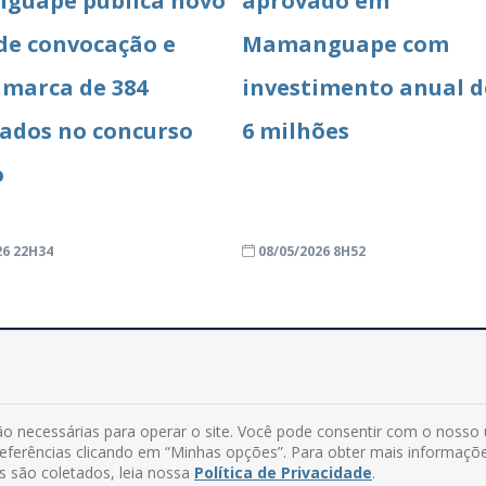
guape publica novo
aprovado em
 de convocação e
Mamanguape com
 marca de 384
investimento anual d
ados no concurso
6 milhões
o
26 22H34
08/05/2026 8H52
Rua do Imperador, 78, Centro
o necessárias para operar o site. Você pode consentir com o nosso
CEP: 58.280-000 - Mamanguape/PB
preferências clicando em “Minhas opções”. Para obter mais informaçõ
Fone: (83) 3292-2246
s são coletados, leia nossa
Política de Privacidade
.