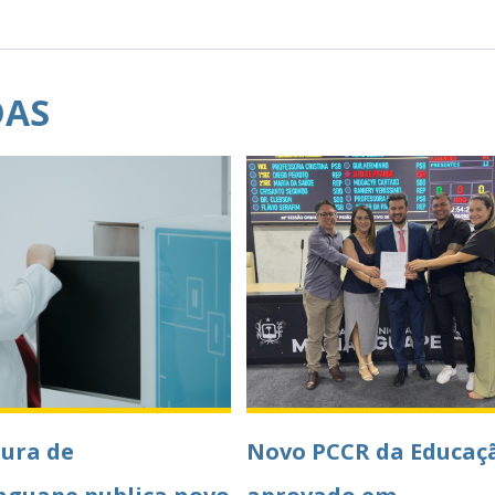
DAS
tura de
Novo PCCR da Educaç