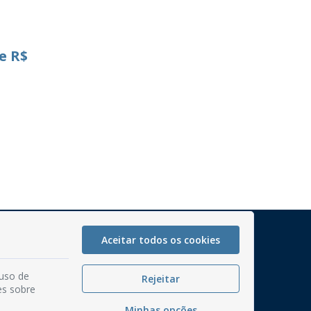
e R$
Mapa do Site
Aceitar todos os cookies
Perguntas frequentes
 uso de
Manual de Navegação
Rejeitar
es sobre
Glossário
Minhas opções