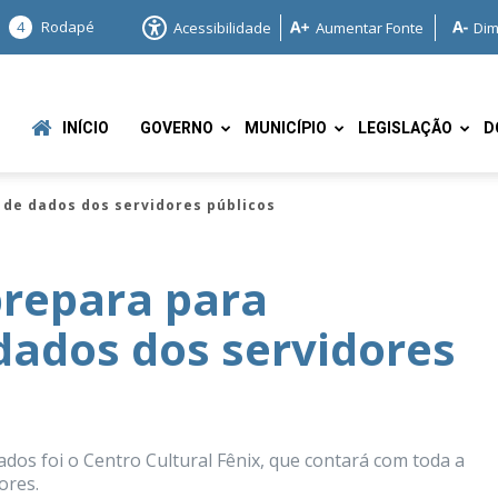
4
Rodapé
Acessibilidade
Aumentar Fonte
Dim
INÍCIO
GOVERNO
MUNICÍPIO
LEGISLAÇÃO
D
de dados dos servidores públicos
repara para
dados dos servidores
e
dados foi o Centro Cultural Fênix, que contará com toda a
ores.