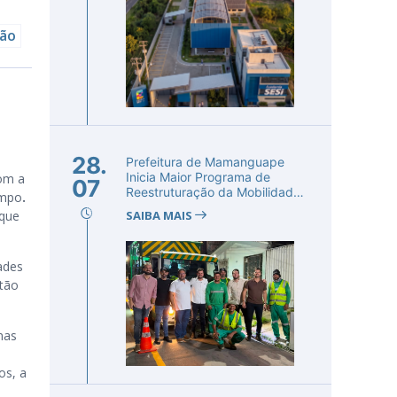
ção
28.
Prefeitura de Mamanguape
Inicia Maior Programa de
com a
07
Reestruturação da Mobilidade
ampo
.
Urba...
 que
SAIBA MAIS
ades
tão
mas
os, a