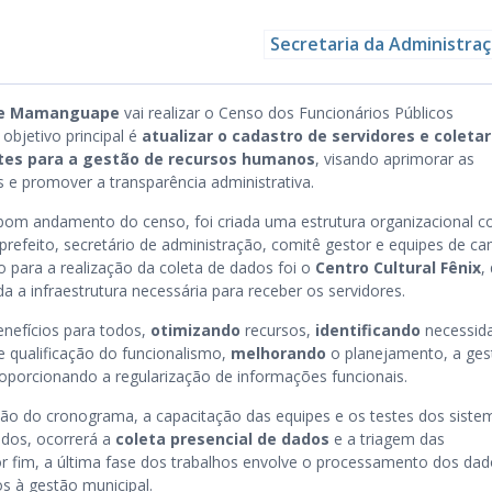
Secretaria da Administra
 de Mamanguape
vai realizar o Censo dos Funcionários Públicos
 objetivo principal é
atualizar o cadastro de servidores e coletar
tes para a gestão de recursos humanos
, visando aprimorar as
as e promover a transparência administrativa.
 bom andamento do censo, foi criada uma estrutura organizacional 
 prefeito, secretário de administração, comitê gestor e equipes de c
o para a realização da coleta de dados foi o
Centro Cultural Fênix
,
a a infraestrutura necessária para receber os servidores.
enefícios para todos,
otimizando
recursos,
identificando
necessid
e qualificação do funcionalismo,
melhorando
o planejamento, a ges
oporcionando a regularização de informações funcionais.
ão do cronograma, a capacitação das equipes e os testes dos siste
ados, ocorrerá a
coleta presencial de dados
e a triagem das
r fim, a última fase dos trabalhos envolve o processamento dos dad
s à gestão municipal.