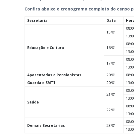
Confira abaixo o cronograma completo do censo po
Secretaria
Data
Hor
08:0
15/01
13:0
08:0
Educação e Cultura
16/01
13:0
08:0
17/01
13:0
Aposentados e Pensionistas
20/01
08:0
Guarda e SMTT
20/01
13:0
08:0
21/01
13:0
Saúde
08:0
22/01
13:0
08:0
Demais Secretarias
23/01
13:0