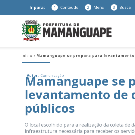
Ir para:
1
Conteúdo
2
Menu
3
Busca
Prefeitura
Início
Mamanguape se prepara para levantamento 
de
Mamanguape se p
Autor:
Comunicação
levantamento de 
Mamanguap
públicos
O local escolhido para a realização da coleta de 
–
infraestrutura necessária para receber os servid