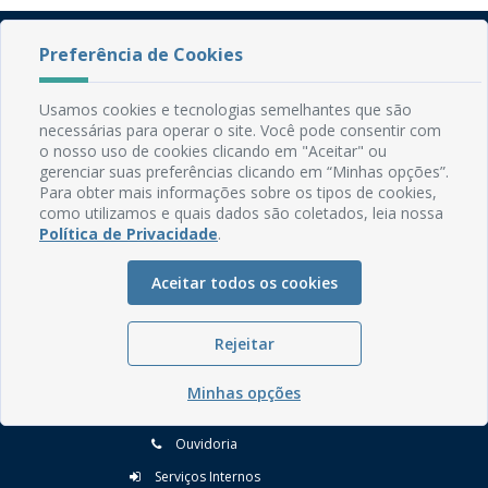
Preferência de Cookies
Usamos cookies e tecnologias semelhantes que são
necessárias para operar o site. Você pode consentir com
o nosso uso de cookies clicando em "Aceitar" ou
gerenciar suas preferências clicando em “Minhas opções”.
Rua do Imperador, 78, Centro
Para obter mais informações sobre os tipos de cookies,
CEP: 58.280-000 - Mamanguape/PB
como utilizamos e quais dados são coletados, leia nossa
Fone: (83) 3292-2246
Política de Privacidade
.
Email: comunicacao@mamanguape.pb.gov.br
Expediente: Segunda à Sexta, das 08h às 13h
Aceitar todos os cookies
Mapa do Site
Rejeitar
Perguntas frequentes
Manual de Navegação
Minhas opções
Glossário
Ouvidoria
Serviços Internos