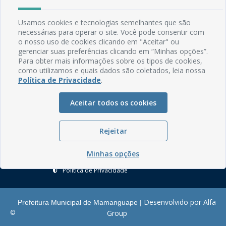
Rua do Imperador, 78, Centro
Usamos cookies e tecnologias semelhantes que são
CEP: 58.280-000 - Mamanguape/PB
necessárias para operar o site. Você pode consentir com
Fone: (83) 3292-2246
o nosso uso de cookies clicando em "Aceitar" ou
Email: comunicacao@mamanguape.pb.gov.br
gerenciar suas preferências clicando em “Minhas opções”.
Expediente: Segunda à Sexta, das 08h às 13h
Para obter mais informações sobre os tipos de cookies,
como utilizamos e quais dados são coletados, leia nossa
Política de Privacidade
.
Mapa do Site
Perguntas frequentes
Aceitar todos os cookies
Manual de Navegação
Glossário
Rejeitar
Ouvidoria
Minhas opções
Serviços Internos
Política de Privacidade
Desenvolvido por Alfa
Prefeitura Municipal de Mamanguape |
©
Group