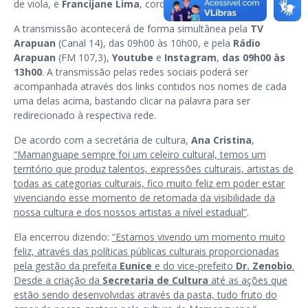
de viola, e
Francijane Lima
, cordelista.
A transmissão acontecerá de forma simultânea pela
TV
Arapuan
(Canal 14), das 09h00 às 10h00, e pela
Rádio
Arapuan
(FM 107,3),
Youtube
e
Instagram
,
das 09h00 às
13h00
. A transmissão pelas redes sociais poderá ser
acompanhada através dos links contidos nos nomes de cada
uma delas acima, bastando clicar na palavra para ser
redirecionado à respectiva rede.
De acordo com a secretária de cultura,
Ana Cristina
,
“Mamanguape sempre foi um celeiro cultural, temos um
território que produz talentos, expressões culturais, artistas de
todas as categorias culturais, fico muito feliz em poder estar
vivenciando esse momento de retomada da visibilidade da
nossa cultura e dos nossos artistas a nível estadual”
.
Ela encerrou dizendo:
“Estamos vivendo um momento muito
feliz, através das políticas públicas culturais proporcionadas
pela gestão da prefeita
Eunice
e do vice-prefeito
Dr. Zenobio
.
Desde a criação da
Secretaria de Cultura
até as ações que
estão sendo desenvolvidas através da pasta, tudo fruto do