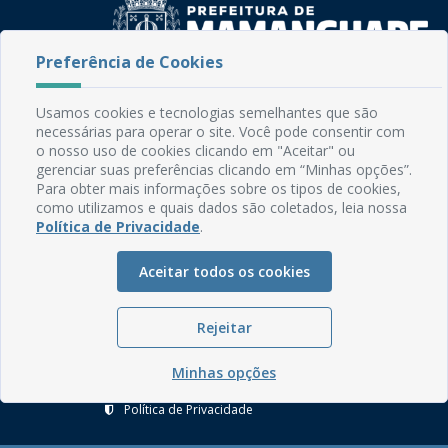
Preferência de Cookies
Rua do Imperador, 78, Centro
Usamos cookies e tecnologias semelhantes que são
CEP: 58.280-000 - Mamanguape/PB
necessárias para operar o site. Você pode consentir com
Fone: (83) 3292-2246
o nosso uso de cookies clicando em "Aceitar" ou
Email: comunicacao@mamanguape.pb.gov.br
gerenciar suas preferências clicando em “Minhas opções”.
Expediente: Segunda à Sexta, das 08h às 13h
Para obter mais informações sobre os tipos de cookies,
como utilizamos e quais dados são coletados, leia nossa
Política de Privacidade
.
Mapa do Site
Perguntas frequentes
Aceitar todos os cookies
Manual de Navegação
Glossário
Rejeitar
Ouvidoria
Minhas opções
Serviços Internos
Política de Privacidade