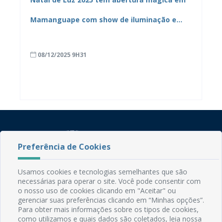
Mamanguape com show de iluminação e
“neve”
08/12/2025 9H31
Preferência de Cookies
Usamos cookies e tecnologias semelhantes que são
necessárias para operar o site. Você pode consentir com
Rua do Imperador, 78, Centro
o nosso uso de cookies clicando em "Aceitar" ou
CEP: 58.280-000 - Mamanguape/PB
gerenciar suas preferências clicando em “Minhas opções”.
Fone: (83) 3292-2246
Para obter mais informações sobre os tipos de cookies,
Email: comunicacao@mamanguape.pb.gov.br
como utilizamos e quais dados são coletados, leia nossa