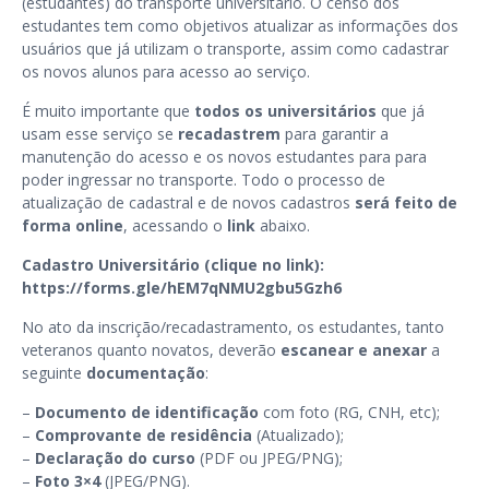
(estudantes) do transporte universitário. O censo dos
estudantes tem como objetivos atualizar as informações dos
usuários que já utilizam o transporte, assim como cadastrar
os novos alunos para acesso ao serviço.
É muito importante que
todos os universitários
que já
usam esse serviço se
recadastrem
para garantir a
manutenção do acesso e os novos estudantes para para
poder ingressar no transporte. Todo o processo de
atualização de cadastral e de novos cadastros
será feito de
forma online
, acessando o
link
abaixo.
Cadastro Universitário (clique no link):
https://forms.gle/hEM7qNMU2gbu5Gzh6
No ato da inscrição/recadastramento, os estudantes, tanto
veteranos quanto novatos, deverão
escanear e anexar
a
seguinte
documentação
:
–
Documento de identificação
com foto (RG, CNH, etc);
–
Comprovante de residência
(Atualizado);
–
Declaração do curso
(PDF ou JPEG/PNG);
–
Foto 3×4
(JPEG/PNG).