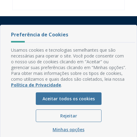
Preferência de Cookies
Usamos cookies e tecnologias semelhantes que são
necessárias para operar o site. Você pode consentir com
o nosso uso de cookies clicando em "Aceitar" ou
Rua do Imperador, 78, Centro
gerenciar suas preferências clicando em “Minhas opções”.
CEP: 58.280-000 - Mamanguape/PB
Para obter mais informações sobre os tipos de cookies,
Fone: (83) 3292-2246
como utilizamos e quais dados são coletados, leia nossa
Email: comunicacao@mamanguape.pb.gov.br
Política de Privacidade
.
Expediente: Segunda à Sexta, das 08h às 13h
Aceitar todos os cookies
Mapa do Site
Perguntas frequentes
Rejeitar
Manual de Navegação
Glossário
Minhas opções