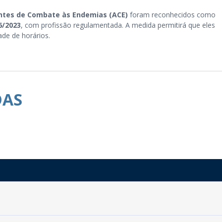
tes de Combate às Endemias (ACE)
foram reconhecidos como
6/2023
, com profissão regulamentada. A medida permitirá que eles
de de horários.
DAS
Rua do Imperador, 78, Centro
CEP: 58.280-000 - Mamanguape/PB
Fone: (83) 3292-2246