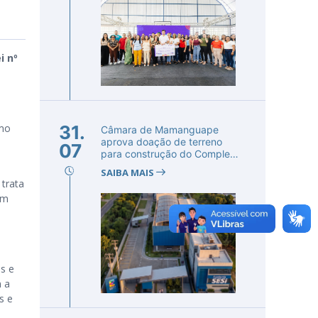
i nº
smo
31.
Câmara de Mamanguape
aprova doação de terreno
07
para construção do Complexo
Educac...
SAIBA MAIS
trata
om
m
s e
m a
s e