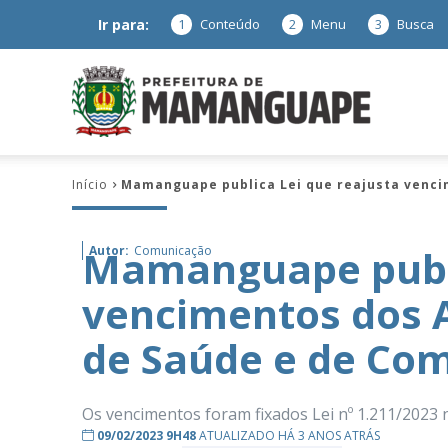
Ir para:
1
Conteúdo
2
Menu
3
Busca
Prefeitura
Início
Mamanguape publica Lei que reajusta venci
de
Mamanguape publi
Autor:
Comunicação
vencimentos dos 
Mamanguap
de Saúde e de Co
Os vencimentos foram fixados Lei nº 1.211/2023 n
–
09/02/2023 9H48
ATUALIZADO HÁ 3 ANOS ATRÁS