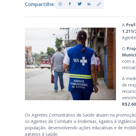
Compartilhe:
PB
A
Pre
1.211/
Agente
O
Proj
Munici
com a 
retroat
A medi
de reaj
recurs
vencim
R$2.60
Os Agentes Comunitários de Saúde atuam na promoção d
os Agentes de Combate a Endemias, ligados à Vigilânci
população, desenvolvendo ações educativas e de mobili
agravos à saúde.