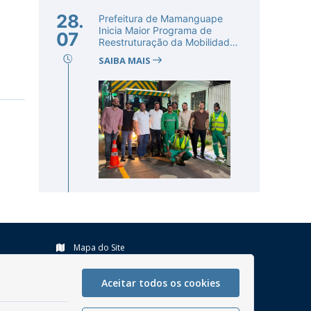
28.
Prefeitura de Mamanguape
Inicia Maior Programa de
07
Reestruturação da Mobilidade
Urba...
SAIBA MAIS
Mapa do Site
Perguntas frequentes
Aceitar todos os cookies
Manual de Navegação
Glossário