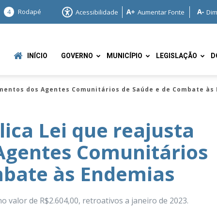
4
Rodapé
Acessibilidade
Aumentar Fonte
Dim
INÍCIO
GOVERNO
MUNICÍPIO
LEGISLAÇÃO
D
mentos dos Agentes Comunitários de Saúde e de Combate às
ca Lei que reajusta
Agentes Comunitários
e
mbate às Endemias
o valor de R$2.604,00, retroativos a janeiro de 2023.