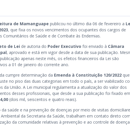
feitura de Mamanguape
publicou no último dia 06 de fevereiro a
Le
2023
, que fixa os novos vencimentos dos ocupantes dos cargos de
s Comunitários de Saúde e de Combate às Endemias.
eto de Lei
de autoria do
Poder Executivo
foi enviado à
Câmara
pal
, aprovado e está em vigor desde a data de sua publicação. Me
publicação apenas neste mês, os efeitos financeiros da Lei são
ivos a 01 de janeiro do corrente ano.
da cumpre determinação da
Emenda à Constituição 120/2022
que 
uste no piso das duas categorias em todo o país, a ser viabilizado c
os da União. A Lei municipal regulamenta a atualização do valor dos
entos desses profissionais, que desde a sua publicação foi fixado e
4,00
(dois mil, seiscentos e quatro reais).
a saúde e na prevenção de doenças por meio de visitas domiciliare
a Ambiental da Secretaria da Saúde, trabalham em contato direto co
zação da comunidade relativas à prevenção e ao controle de doença