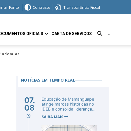
inuir Fonte
Contraste
Transparência Fiscal
OCUMENTOS OFICIAIS
CARTA DE SERVIÇOS
 Endemias
NOTÍCIAS EM TEMPO REAL
07.
Educação de Mamanguape
atinge marcas históricas no
08
IDEB e consolida liderança
no...
SAIBA MAIS